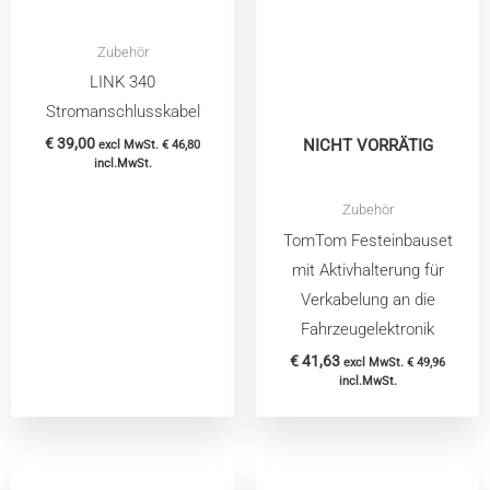
Zubehör
LINK 340
Stromanschlusskabel
€
39,00
NICHT VORRÄTIG
excl MwSt.
€
46,80
incl.MwSt.
Zubehör
TomTom Festeinbauset
mit Aktivhalterung für
Verkabelung an die
Fahrzeugelektronik
€
41,63
excl MwSt.
€
49,96
incl.MwSt.