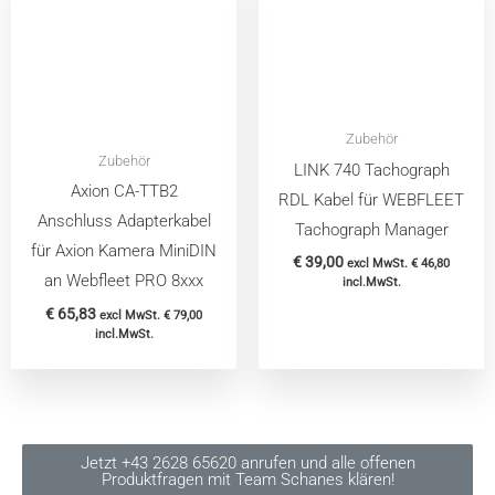
Zubehör
Zubehör
LINK 740 Tachograph
Axion CA-TTB2
RDL Kabel für WEBFLEET
Anschluss Adapterkabel
Tachograph Manager
für Axion Kamera MiniDIN
€
39,00
excl MwSt.
€
46,80
an Webfleet PRO 8xxx
incl.MwSt.
€
65,83
excl MwSt.
€
79,00
incl.MwSt.
Jetzt +43 2628 65620 anrufen und alle offenen
Produktfragen mit Team Schanes klären!