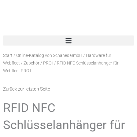
Zum
Inhalt
springen
Start
/
Online-Katalog von Schanes GmbH
/
Hardware für
Webfleet
/
Zubehör
/
PRO i
/ RFID NFC Schlüsselanhänger für
Webfleet PRO I
Zurück zur letzten Seite
RFID NFC
Schlüsselanhänger für