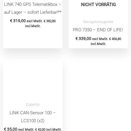
LINK 740 GPS Telematikbox –
NICHT VORRÄTIG
auf Lager – sofort Lieferbar!**
€
319,00
excl MwSt.
€
382,80
Navigationsgeräte
incl.MwSt.
PRO 7350 – END OF LIFE!
€
339,00
excl MwSt.
€
406,80
incl.MwSt.
Zubehör
LINK CAN-Sensor 100 –
LCS100 (x2)
€
35,00
excl MwSt.
€
42,00
incl.MwSt.