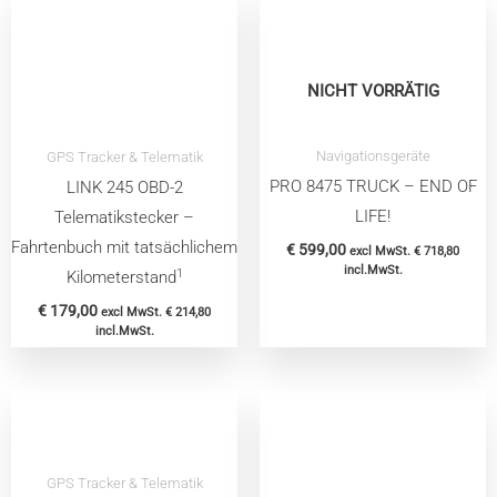
NICHT VORRÄTIG
Navigationsgeräte
GPS Tracker & Telematik
PRO 8475 TRUCK – END OF
LINK 245 OBD-2
LIFE!
Telematikstecker –
Fahrtenbuch mit tatsächlichem
€
599,00
excl MwSt.
€
718,80
incl.MwSt.
1
Kilometerstand
€
179,00
excl MwSt.
€
214,80
incl.MwSt.
GPS Tracker & Telematik