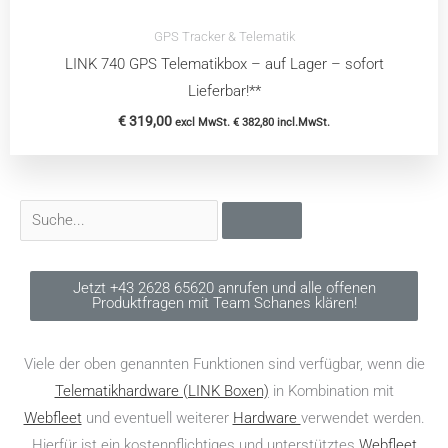
GPS Tracker & Telematik
LINK 740 GPS Telematikbox – auf Lager – sofort
Lieferbar!**
€
319,00
excl MwSt.
€
382,80
incl.MwSt.
Suche
Jetzt +43 2628 65620 anrufen und alle offenen
Produktfragen mit Team Schanes klären!
Viele der oben genannten Funktionen sind verfügbar, wenn die
Telematikhardware (LINK Boxen)
in Kombination mit
Webfleet
und eventuell weiterer
Hardware
verwendet werden.
Hierfür ist ein kostenpflichtiges und unterstütztes
Webfleet