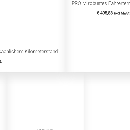
PRO M robustes Fahrerter
€
495,83
excl MwSt
1
tsächlichem Kilometerstand
t.