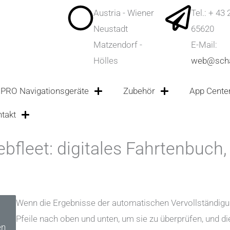
Austria - Wiener
Tel.:
+ 43 
Neustadt
65620
Matzendorf -
E-Mail:
Hölles
web@sch
PRO Navigationsgeräte
Zubehör
App Cente
takt
fleet: digitales Fahrtenbuch
Wenn die Ergebnisse der automatischen Vervollständigun
Pfeile nach oben und unten, um sie zu überprüfen, und di
en