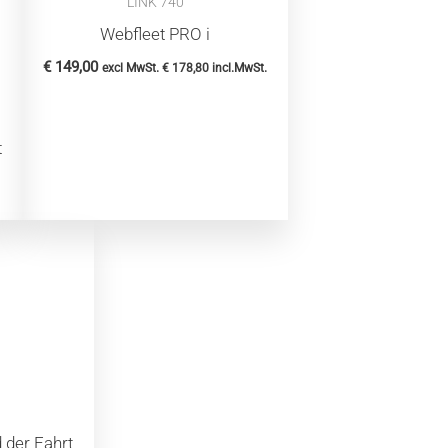
LINK 740
Webfleet PRO i
€
149,00
excl MwSt.
€
178,80
incl.MwSt.
t
 der Fahrt