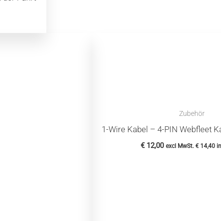
Zubehör
1-Wire Kabel – 4-PIN Webfleet K
€
12,00
excl MwSt.
€
14,40
in