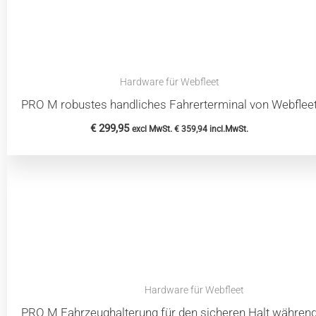
Hardware für Webfleet
PRO M robustes handliches Fahrerterminal von Webflee
€
299,95
excl MwSt.
€
359,94
incl.MwSt.
Hardware für Webfleet
PRO M Fahrzeughalterung für den sicheren Halt während