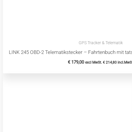
GPS Tracker & Telematik
LINK 245 OBD-2 Telematikstecker – Fahrtenbuch mit ta
€
179,00
excl MwSt.
€
214,80
incl.MwS