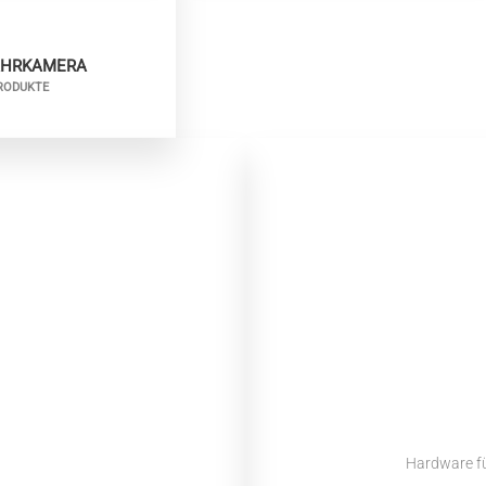
AHRKAMERA
RODUKTE
Hardware f