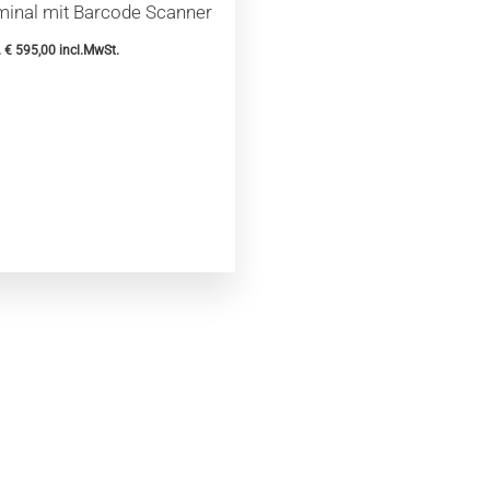
minal mit Barcode Scanner
.
€
595,00
incl.MwSt.