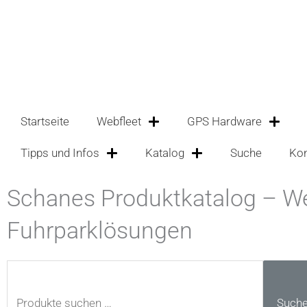
Zum
Inhalt
springen
Startseite
Webfleet
GPS Hardware
Tipps und Infos
Katalog
Suche
Kon
Schanes Produktkatalog – Web
Fuhrparklösungen
Suchen
nach:
Such