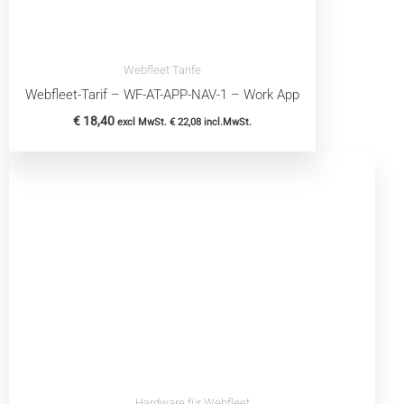
Webfleet Tarife
Webfleet-Tarif – WF-AT-APP-NAV-1 – Work App
€
18,40
excl MwSt.
€
22,08
incl.MwSt.
Hardware für Webfleet