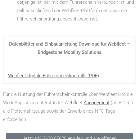
derjenige ist, der mit dem Führer­schein verbunden ist, und
teilt anschließend der Webfleet-Plattform mit, dass die
Führer­schein­prüfung abgeschlossen ist.
Datenblätter und Einbauanleitung Download für Webfleet –
Bridgestone Mobility Solutions
Webfleet digitale Führer­schein­kon­trolle (PDF)
Für die Nutzung der Führerscheinkontrolle über Webfleet und die
Work App ist ein unterstützter Webfleet
Abonnement
(ab ECO) für
alle Flottenfahrzeuge sowie der Erwerb eines NFC-Tags
erforderlich.
Jetzt +43 2628 65620 anrufen und alle offenen