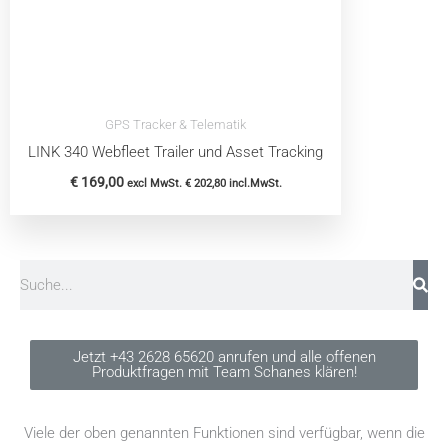
GPS Tracker & Telematik
LINK 340 Webfleet Trailer und Asset Tracking
€
169,00
excl MwSt.
€
202,80
incl.MwSt.
Suche
Jetzt +43 2628 65620 anrufen und alle offenen
Produktfragen mit Team Schanes klären!
Viele der oben genannten Funktionen sind verfügbar, wenn die