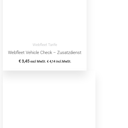
Webfleet Tarife
Webfleet Vehicle Check – Zusatzdienst
€
3,45
excl MwSt.
€
4,14
incl.MwSt.