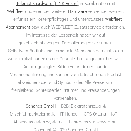
Telematikhardware (LINK Boxen)
in Kombination mit
Webfleet
und eventuell weiterer
Hardware
verwendet werden.
Hierfür ist ein kostenpflichtiges und unterstütztes
Webfleet
Abonnement
bzw. auch WEBFLEET Zusatzservice erforderlich.
Im Interesse der Lesbarkeit haben wir auf
geschlechtsbezogene Formulierungen verzichtet.
Selbstverständlich sind immer alle Menschen gemeint, auch
wenn explizit nur eines der Geschlechter angesprochen wird.
Die hier gezeigten Bilder/Fotos dienen nur der
Veranschaulichung und können vom tatsächlichen Produkt
abweichen oder sind Symbolbilder. Alle Preise sind
freibleibend. Schreibfehler, Irrtümer und Preisänderungen
vorbehalten.
Schanes GmbH
– B2B: Elektro­fahr­zeug- &
Mischfuhrparktelematik – IT Handel – GPS Ortung – IoT –
Abbiegeassistenzsysteme – Fahrerassistenzsysteme.
Copyright © 2020 Schanes GmbH