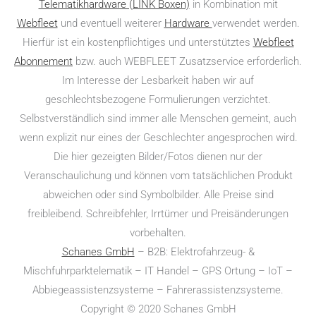
Telematikhardware (LINK Boxen)
in Kombination mit
Webfleet
und eventuell weiterer
Hardware
verwendet werden.
Hierfür ist ein kostenpflichtiges und unterstütztes
Webfleet
Abonnement
bzw. auch WEBFLEET Zusatzservice erforderlich.
Im Interesse der Lesbarkeit haben wir auf
geschlechtsbezogene Formulierungen verzichtet.
Selbstverständlich sind immer alle Menschen gemeint, auch
wenn explizit nur eines der Geschlechter angesprochen wird.
Die hier gezeigten Bilder/Fotos dienen nur der
Veranschaulichung und können vom tatsächlichen Produkt
abweichen oder sind Symbolbilder. Alle Preise sind
freibleibend. Schreibfehler, Irrtümer und Preisänderungen
vorbehalten.
Schanes GmbH
– B2B: Elektro­fahr­zeug- &
Mischfuhrparktelematik – IT Handel – GPS Ortung – IoT –
Abbiegeassistenzsysteme – Fahrerassistenzsysteme.
Copyright © 2020 Schanes GmbH