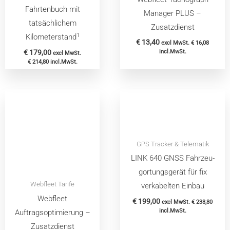
Fahrtenbuch mit
Manager PLUS –
tatsächlichem
Zusatzdienst
1
Kilometerstand
€
13,40
excl MwSt.
€
16,08
€
179,00
incl.MwSt.
excl MwSt.
€
214,80
incl.MwSt.
GPS Tracker & Telematik
LINK 640 GNSS Fahrzeu­
g­or­tungs­gerät für fix
Webfleet Tarife
verkabelten Einbau
Webfleet
€
199,00
excl MwSt.
€
238,80
incl.MwSt.
Auftragsoptimierung –
Zusatzdienst