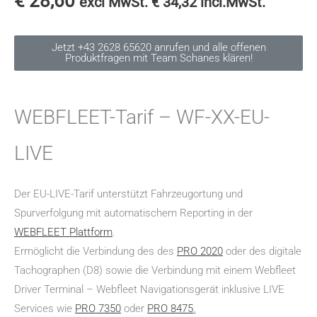
€
28,60
excl MwSt.
€
34,32
incl.MwSt.
Jetzt +43 2628 65620 anrufen und alle offenen
Produktfragen mit Team Schanes klären!
WEBFLEET-Tarif – WF-XX-EU-
LIVE
Der EU-LIVE-Tarif unterstützt Fahrzeugortung und
Spurverfolgung mit automatischem Reporting in der
WEBFLEET Plattform
.
Ermöglicht die Verbindung des des
PRO 2020
oder des digitale
Tachographen (D8) sowie die Verbindung mit einem Webfleet
Driver Terminal – Webfleet Navigationsgerät inklusive LIVE
Services wie
PRO 7350
oder
PRO 8475
.