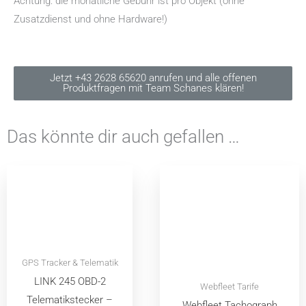
Achtung: die monatliche Gebühr ist pro Objekt (ohne
Zusatzdienst und ohne Hardware!)
Jetzt +43 2628 65620 anrufen und alle offenen
Produktfragen mit Team Schanes klären!
Das könnte dir auch gefallen …
GPS Tracker & Telematik
LINK 245 OBD-2
Webfleet Tarife
Telematikstecker –
Webfleet Tachograph