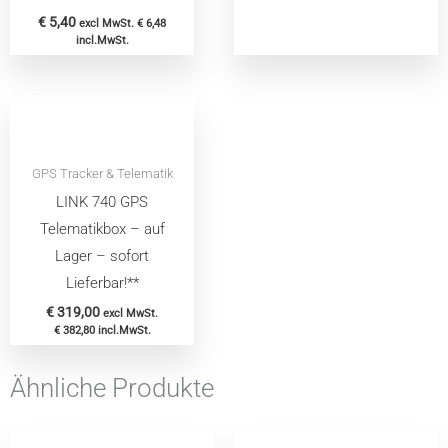
€
5,40
excl MwSt.
€
6,48
incl.MwSt.
GPS Tracker & Telematik
LINK 740 GPS
Telematikbox – auf
Lager – sofort
Lieferbar!**
€
319,00
excl MwSt.
€
382,80
incl.MwSt.
Ähnliche Produkte