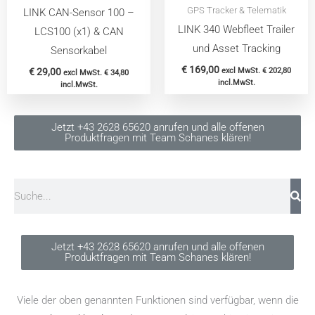
GPS Tracker & Telematik
LINK CAN-Sensor 100 –
LINK 340 Webfleet Trailer
LCS100 (x1) & CAN
und Asset Tracking
Sensorkabel
€
169,00
€
29,00
excl MwSt.
€
202,80
excl MwSt.
€
34,80
incl.MwSt.
incl.MwSt.
Jetzt +43 2628 65620 anrufen und alle offenen
Produktfragen mit Team Schanes klären!
Suche
Jetzt +43 2628 65620 anrufen und alle offenen
Produktfragen mit Team Schanes klären!
Viele der oben genannten Funktionen sind verfügbar, wenn die