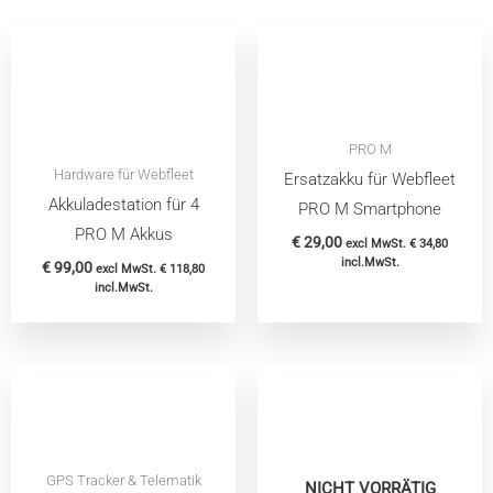
PRO M
Hardware für Webfleet
Ersatzakku für Webfleet
Akkuladestation für 4
PRO M Smartphone
PRO M Akkus
€
29,00
excl MwSt.
€
34,80
incl.MwSt.
€
99,00
excl MwSt.
€
118,80
incl.MwSt.
GPS Tracker & Telematik
NICHT VORRÄTIG