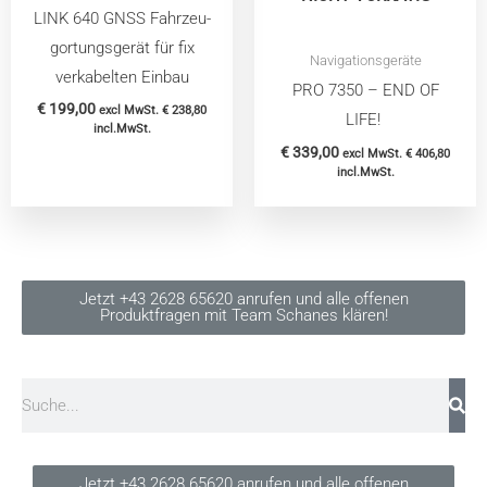
LINK 640 GNSS Fahrzeu­
g­or­tungs­gerät für fix
Navigationsgeräte
verkabelten Einbau
PRO 7350 – END OF
€
199,00
excl MwSt.
€
238,80
LIFE!
incl.MwSt.
€
339,00
excl MwSt.
€
406,80
incl.MwSt.
Jetzt +43 2628 65620 anrufen und alle offenen
Produktfragen mit Team Schanes klären!
Suche
Jetzt +43 2628 65620 anrufen und alle offenen