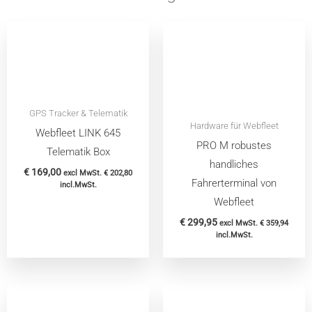
GPS Tracker & Telematik
Hardware für Webfleet
Webfleet LINK 645
PRO M robustes
Telematik Box
handliches
€
169,00
excl MwSt.
€
202,80
Fahrerterminal von
incl.MwSt.
Webfleet
€
299,95
excl MwSt.
€
359,94
incl.MwSt.