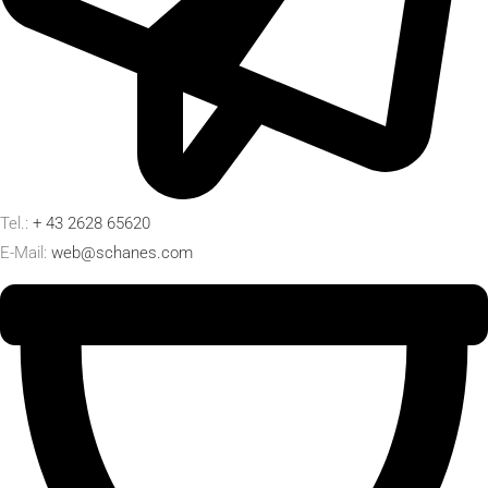
Tel.:
+ 43 2628 65620
E-Mail:
web@schanes.com