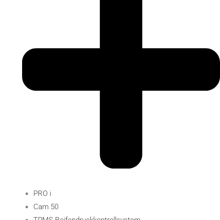
PRO i
Cam 50
TPMS-Reifendruckkontrollsystem