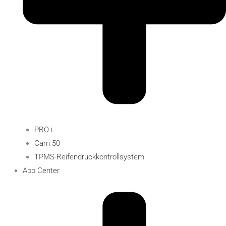
PRO i
Cam 50
TPMS-Reifendruckkontrollsystem
App Center