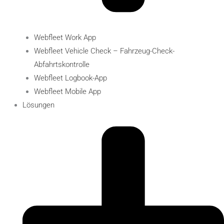
Webfleet Work App
Webfleet Vehicle Check – Fahrzeug-Check​-
Abfahrtskontrolle
Webfleet Logbook-App
Webfleet Mobile App
Lösungen