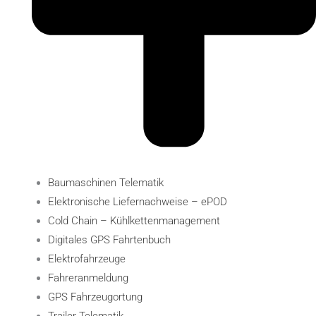
Baumaschinen Telematik
Elektronische Liefernachweise – ePOD
Cold Chain – Kühlkettenmanagement
Digitales GPS Fahrtenbuch
Elektro­fahr­zeuge
Fahreranmeldung
GPS Fahrzeugortung
Trailer Telematik