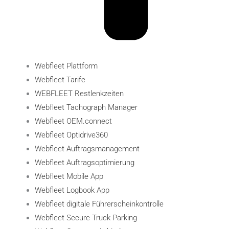
Webfleet Plattform
Webfleet Tarife
WEBFLEET Restlenkzeiten
Webfleet Tachograph Manager
Webfleet OEM.connect
Webfleet Optidrive360
Webfleet Auftragsmanagement
Webfleet Auftragsoptimierung
Webfleet Mobile App
Webfleet Logbook App
Webfleet digitale Führerscheinkontrolle
Webfleet Secure Truck Parking