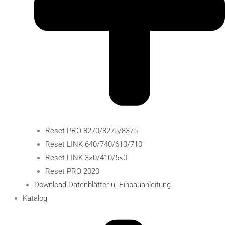
Reset PRO 8270/8275/8375
Reset LINK 640/740/610/710
Reset LINK 3×0/410/5×0
Reset PRO 2020
Download Datenblätter u. Einbauanleitung
Katalog